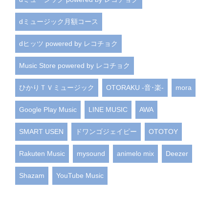
dミュージック月額コース
dヒッツ powered by レコチョク
Music Store powered by レコチョク
ひかりＴＶミュージック
OTORAKU -音･楽-
mora
Google Play Music
LINE MUSIC
AWA
SMART USEN
ドワンゴジェイピー
OTOTOY
Rakuten Music
mysound
animelo mix
Deezer
Shazam
YouTube Music