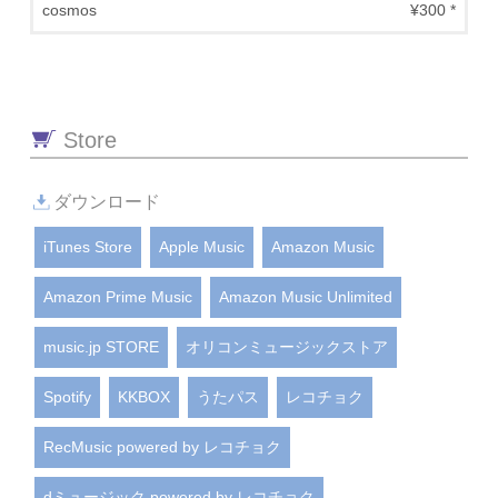
cosmos
¥300 *
Store
ダウンロード
iTunes Store
Apple Music
Amazon Music
Amazon Prime Music
Amazon Music Unlimited
music.jp STORE
オリコンミュージックストア
Spotify
KKBOX
うたパス
レコチョク
RecMusic powered by レコチョク
dミュージック powered by レコチョク