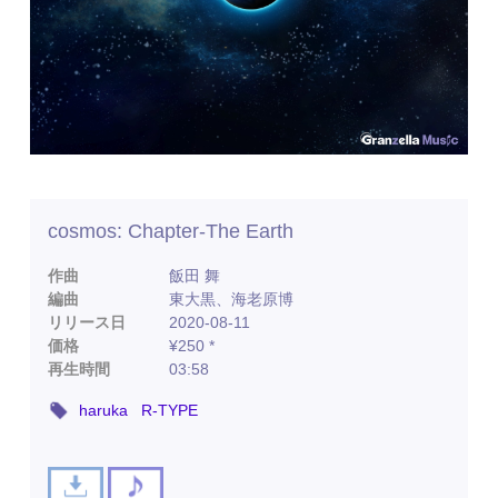
cosmos: Chapter-The Earth
作曲
飯田 舞
編曲
東大黒、海老原博
リリース日
2020-08-11
価格
¥250 *
再生時間
03:58
haruka
R-TYPE