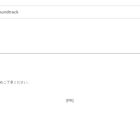
undtrack
じめご了承ください。
[PR]